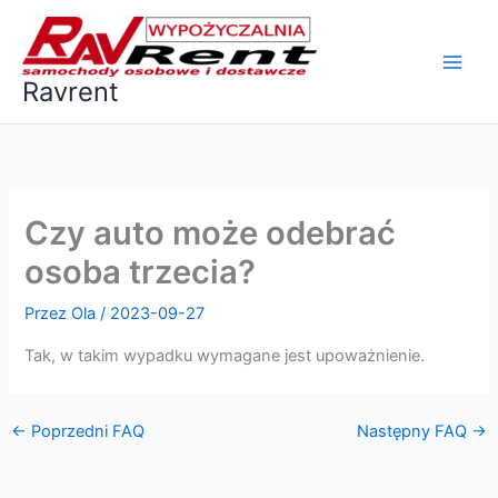
Przejdź
do
treści
Ravrent
Czy auto może odebrać
osoba trzecia?
Przez
Ola
/
2023-09-27
Tak, w takim wypadku wymagane jest upoważnienie.
←
Poprzedni FAQ
Następny FAQ
→